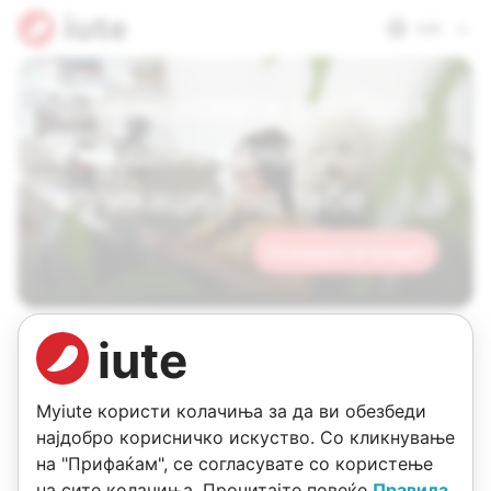
MK
Финансиската слобода
е на само една
апликација од тебе
Аплицирај за кредит
iute
Myiute користи колачиња за да ви обезбеди
најдобро корисничко искуство. Со кликнување
на "Прифаќам", се согласувате со користење
на сите колачиња. Прочитајте повеќе
Правила