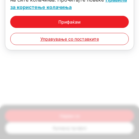
за користење колачиња
Прифаќам
Управување со поставките
Најави се
Креирај профил